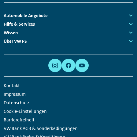
Fußzeilen
Automobile Angebote
Navigation
Links:
Hilfe & Services
Links:
Wissen
Links:
Über VW FS
Links:
Meta
Social
Navigation
Media
Links
Kontakt
Impressum
Datenschutz
Cookie-Einstellungen
Barrierefreiheit
VW Bank AGB & Sonderbedingungen
VW Bank Preise & Konditionen