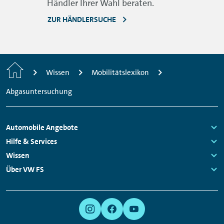
Händler Ihrer Wahl beraten.
ZUR HÄNDLERSUCHE
Startseite
Wissen
Mobilitätslexikon
Abgasuntersuchung
Fußzeilen
Automobile Angebote
Navigation
Links:
Hilfe & Services
Links:
Wissen
Links:
Über VW FS
Links:
Meta
Social
Navigation
Media