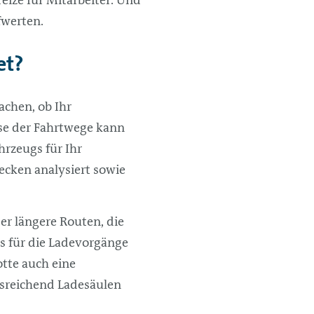
fwerten.
et?
achen, ob Ihr
yse der Fahrtwege kann
hrzeugs für Ihr
ecken analysiert sowie
er längere Routen, die
ps für die Ladevorgänge
otte auch eine
ausreichend Ladesäulen