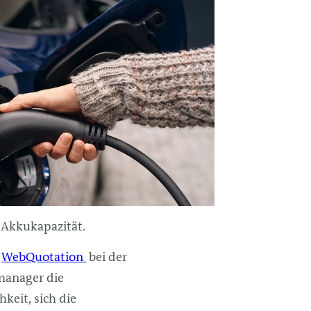
 Akkukapazität.
l
WebQuotation
bei der
manager die
keit, sich die