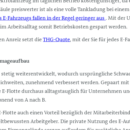
ektrofahrzeug im täglichen Betrieb kostengünstiger, da 
äule preiswerter ist als eine volle Tankladung bei eine
 E-Fahrzeugs fallen in der Regel geringer aus
. Mit der 
im Arbeitsalltag somit Betriebskosten gespart werden.
en Anreiz setzt die
THG-Quote
, mit der Sie für jedes E-
Imageaufbau
stetig weiterentwickelt, wodurch ursprüngliche Schwac
Reichweiten, zunehmend verbessert werden. Gepaart mit
ne E-Flotte durchaus alltagstauglich für Unternehmen un
onend von A nach B.
 E-Flotte auch einen Vorteil bezüglich der Mitarbeiterb
tbewussten Arbeitgeber. Die private Nutzung des E-Au
em Firmengelände sorgen außerdem für zusätzliche Anre