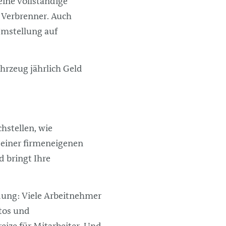
eine vollständige
m Verbrenner. Auch
Umstellung auf
Fahrzeug jährlich Geld
hstellen, wie
 einer firmeneigenen
d bringt Ihre
indung: Viele Arbeitnehmer
tos und
ize für Mitarbeiter. Und