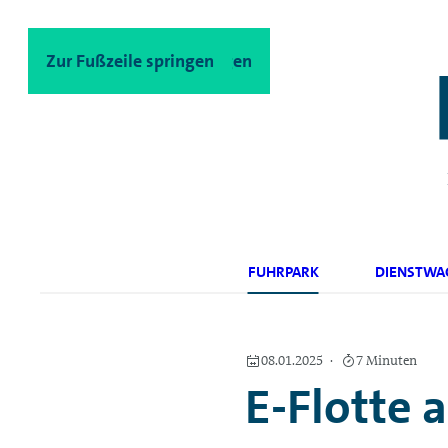
Zum Hauptinhalt springen
Zur Fußzeile springen
FUHRPARK
DIENSTWA
08.01.2025
7 Minuten
E-Flotte 