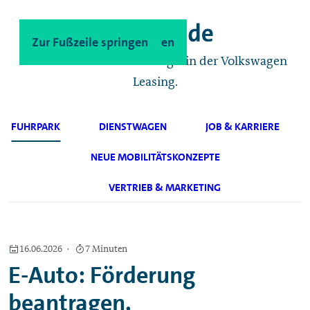
Zum Hauptinhalt springen
Zur Fußzeile springen
Das Geschäftskunden-Magazin der Volkswagen
Leasing.
FUHRPARK
DIENSTWAGEN
JOB & KARRIERE
NEUE MOBILITÄTSKONZEPTE
VERTRIEB & MARKETING
16.06.2026
7 Minuten
E-Auto: Förderung
beantragen.