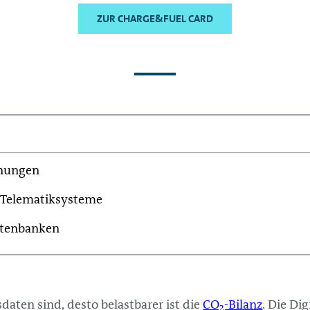
ZUR CHARGE&FUEL CARD
hnungen
Telematiksysteme
atenbanken
sdaten sind, desto belastbarer ist die
CO₂-Bilanz
. Die Di