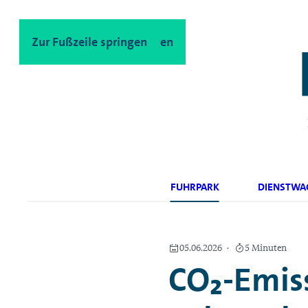
Zum Hauptinhalt springen
Zur Fußzeile springen
FUHRPARK
DIENSTWA
05.06.2026
5 Minuten
CO₂-Emiss