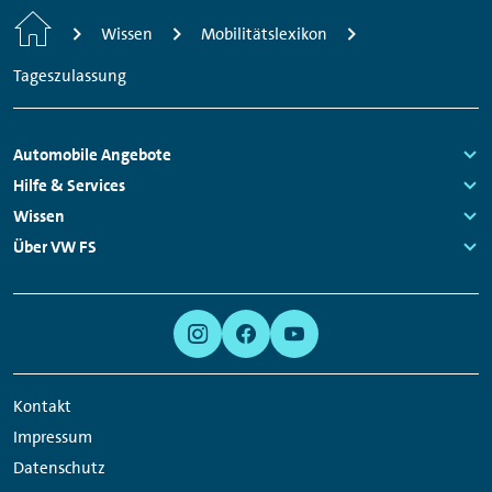
Startseite
Wissen
Mobilitätslexikon
Tageszulassung
Fußzeilen
Automobile Angebote
Navigation
Links:
Hilfe & Services
Links:
Wissen
Links:
Über VW FS
Links:
Meta
Social
Navigation
Media
Links
Kontakt
Impressum
Datenschutz