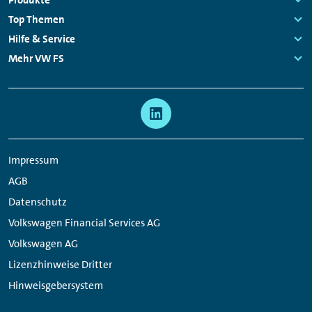
Fußzeilen
Links:
Top Themen
Navigation
Links:
Hilfe & Service
Links:
Mehr VW FS
Links:
Meta
Social
Navigation
Media
Links
Impressum
AGB
Datenschutz
Volkswagen Financial Services AG
Volkswagen AG
Lizenzhinweise Dritter
Hinweisgebersystem