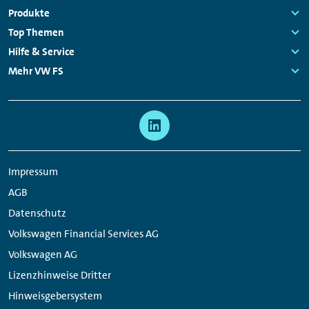
Fußzeilen
Produkte
Links:
Top Themen
Navigation
Links:
Hilfe & Service
Links:
Mehr VW FS
Links:
Meta
Social
Navigation
Media
Links
Impressum
AGB
Datenschutz
Volkswagen Financial Services AG
Volkswagen AG
Lizenzhinweise Dritter
Hinweisgebersystem