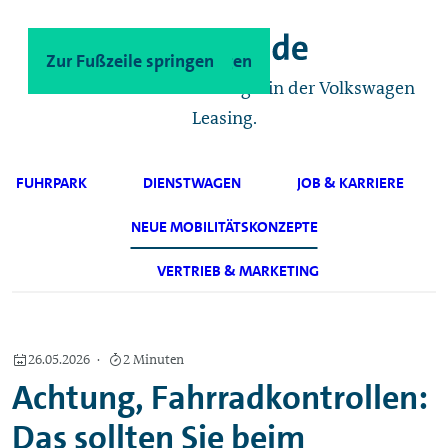
Zum Hauptinhalt springen
Zur Fußzeile springen
Das Geschäftskunden-Magazin der Volkswagen
Leasing.
FUHRPARK
DIENSTWAGEN
JOB & KARRIERE
NEUE MOBILITÄTSKONZEPTE
VERTRIEB & MARKETING
26.05.2026
2 Minuten
Achtung, Fahrradkontrollen:
Das sollten Sie beim