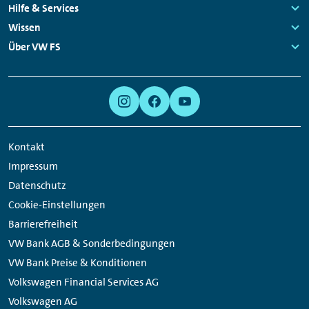
Navigation
Links:
Hilfe & Services
Links:
Wissen
Links:
Über VW FS
Links:
Meta
Social
Navigation
Media
Links
Kontakt
Impressum
Datenschutz
Cookie-Einstellungen
Barrierefreiheit
VW Bank AGB & Sonderbedingungen
VW Bank Preise & Konditionen
Volkswagen Financial Services AG
Volkswagen AG