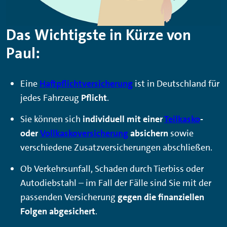
Das Wichtigste in Kürze von
Paul:
Eine
Haftpflichtversicherung
ist in Deutschland für
jedes Fahrzeug
Pflicht
.
Sie können sich
individuell mit einer
Teilkasko
-
oder
Vollkaskoversicherung
absichern
sowie
verschiedene Zusatzversicherungen abschließen.
Ob Verkehrsunfall, Schaden durch Tierbiss oder
Autodiebstahl – im Fall der Fälle sind Sie mit der
passenden Versicherung
gegen die finanziellen
Folgen abgesichert
.