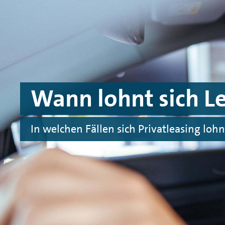
Zum Hauptinhalt springen
Zur Fußzeile springen
Wann lohnt sich L
In welchen Fällen sich Privatleasing lohn