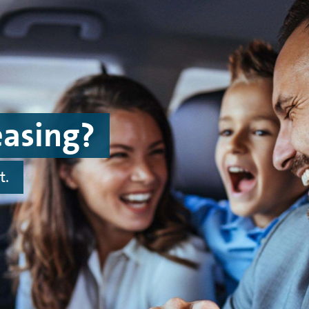
easing?
t.