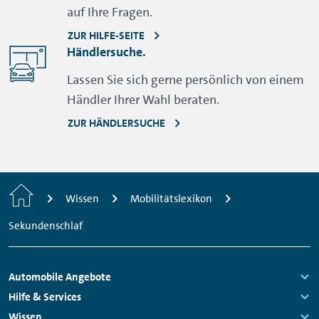
auf Ihre Fragen.
ZUR HILFE-SEITE
Händlersuche.
Lassen Sie sich gerne persönlich von einem
Händler Ihrer Wahl beraten.
ZUR HÄNDLERSUCHE
Startseite
Wissen
Mobilitätslexikon
Sekundenschlaf
Fußzeilen
Automobile Angebote
Navigation
Links:
Hilfe & Services
Links:
Wissen