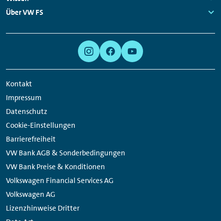
Links:
Über VW FS
Links:
Meta
Social
Navigation
Media
Links
Kontakt
Impressum
Datenschutz
Cookie-Einstellungen
Barrierefreiheit
VW Bank AGB & Sonderbedingungen
VW Bank Preise & Konditionen
Volkswagen Financial Services AG
Volkswagen AG
Lizenzhinweise Dritter