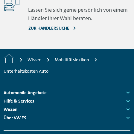
Lassen Sie sich gerne persönlich von einem
Händler Ihrer Wahl beraten.
ZUR HÄNDLERSUCHE
Startseite
Wissen
Mobilitätslexikon
Unterhaltskosten Auto
Fußzeilen
Automobile Angebote
Navigation
Links:
Hilfe & Services
Links:
Wissen
Links:
Über VW FS
Links: