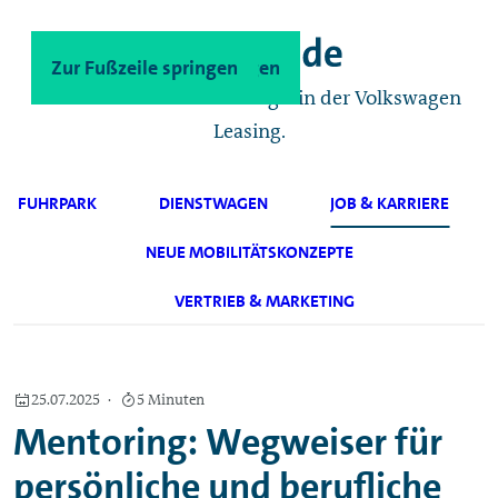
Zum Hauptinhalt springen
Zur Fußzeile springen
Das Geschäftskunden-Magazin der Volkswagen
Leasing.
FUHRPARK
DIENSTWAGEN
JOB & KARRIERE
NEUE MOBILITÄTSKONZEPTE
VERTRIEB & MARKETING
25.07.2025
5 Minuten
Mentoring: Wegweiser für
persönliche und berufliche