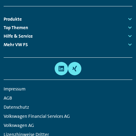
Fußzeilen
Produkte
Links:
Top Themen
Navigation
Links:
Hilfe & Service
Links:
Mehr VW FS
Links:
Meta
Social
Navigation
Media
Links
Impressum
AGB
Datenschutz
Volkswagen Financial Services AG
Volkswagen AG
Lizenzhinweise Dritter