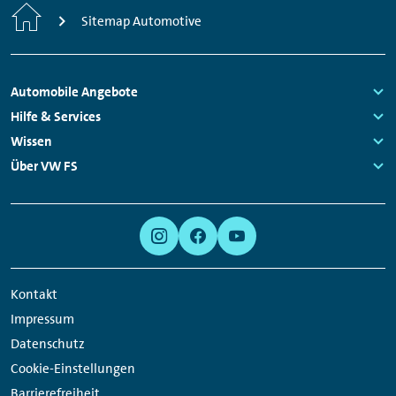
Startseite
Sitemap Automotive
Fußzeilen
Automobile Angebote
Navigation
Links:
Hilfe & Services
Links:
Wissen
Links:
Über VW FS
Links:
Meta
Social
Navigation
Media
Links
Kontakt
Impressum
Datenschutz
Cookie-Einstellungen
Barrierefreiheit