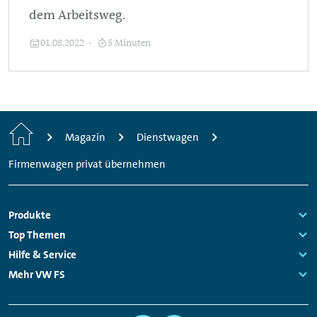
dem Arbeitsweg.
01.08.2022
5 Minuten
Startseite
Magazin
Dienstwagen
Firmenwagen privat übernehmen
Fußzeilen
Produkte
Links:
Top Themen
Navigation
Links:
Hilfe & Service
Links:
Mehr VW FS
Links: