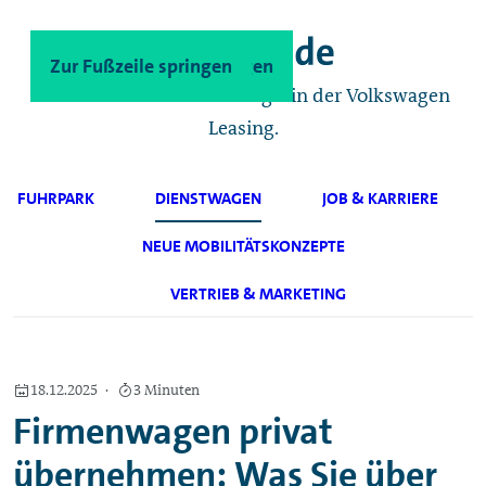
Zum Hauptinhalt springen
Zur Fußzeile springen
Das Geschäftskunden-Magazin der Volkswagen
Leasing.
FUHRPARK
DIENSTWAGEN
JOB & KARRIERE
NEUE MOBILITÄTSKONZEPTE
VERTRIEB & MARKETING
18.12.2025
3 Minuten
Firmenwagen privat
übernehmen:
Was Sie über