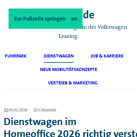
Zum Hauptinhalt springen
Zur Fußzeile springen
Das Geschäftskunden-Magazin der Volkswagen
Leasing.
FUHRPARK
DIENSTWAGEN
JOB & KARRIERE
NEUE MOBILITÄTSKONZEPTE
VERTRIEB & MARKETING
05.01.2026
5 Minuten
Dienstwagen im
Homeoffice 2026 richtig verst