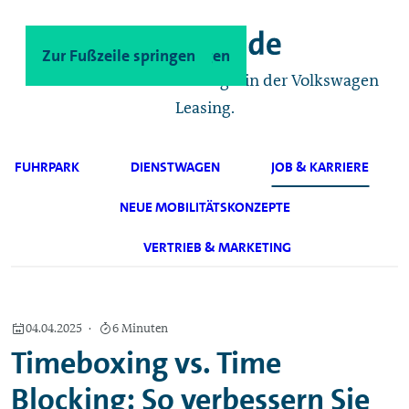
Zum Hauptinhalt springen
Zur Fußzeile springen
Das Geschäftskunden-Magazin der Volkswagen
Leasing.
FUHRPARK
DIENSTWAGEN
JOB & KARRIERE
NEUE MOBILITÄTSKONZEPTE
VERTRIEB & MARKETING
04.04.2025
6 Minuten
Timeboxing vs. Time
Blocking: So verbessern Sie