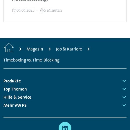
04.04.2025
5 Minuten
Startseite
Magazin
Job & Karriere
Timeboxing vs. Time-Blocking
Fußzeilen
Produkte
Links:
Top Themen
Navigation
Links:
Hilfe & Service
Links:
Mehr VW FS
Links:
Meta
Social